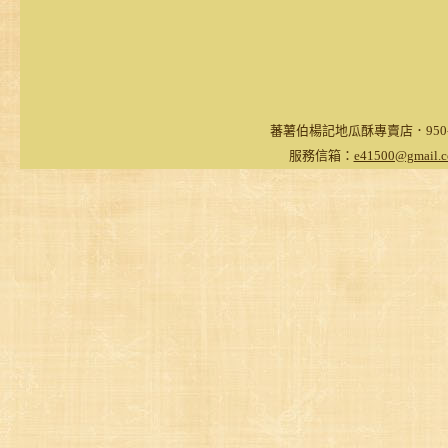
蕃薯伯楊記地瓜酥專賣店．950-台東
服務信箱：
e41500@gmail.