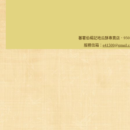
蕃薯伯楊記地瓜酥專賣店．950-台東
服務信箱：
e41500@gmail.