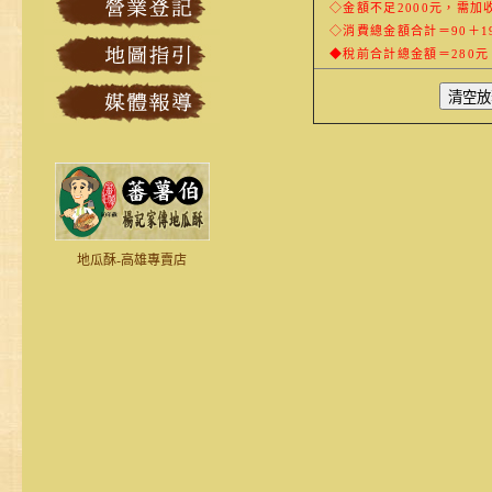
◇金額不足2000元，需加
◇消費總金額合計＝90＋19
◆稅前合計總金額＝280元
地瓜酥-高雄專賣店