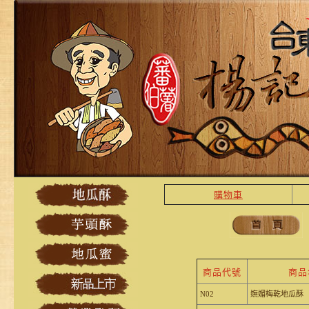
購物車
商品代號
商品
N02
嫵媚梅乾地瓜酥